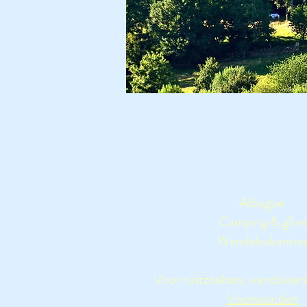
Albugue
Camping & gîtes
Wandelvakantie
Voor rustzoekers, wandelaars
Voorwaarden