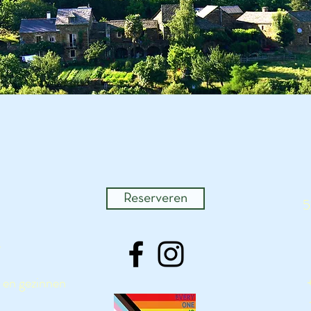
Reserveren
5
s
 en gezinnen