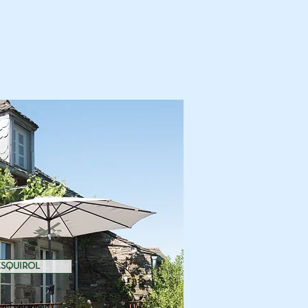
ESQUIROL
 vijf personen