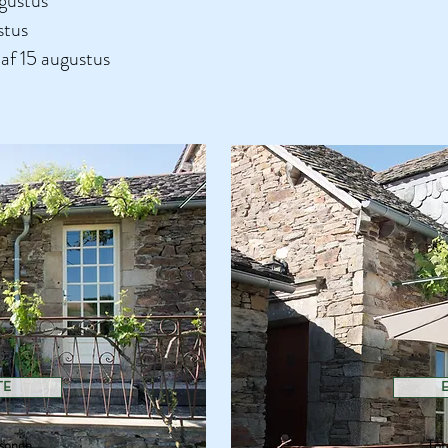
ugustus
stus
af 15 augustus
TE
rsonen
Tot