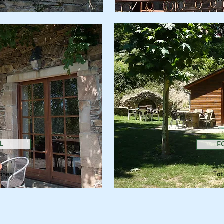
L
F
sonen
Tot