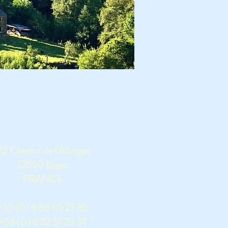
12 Chemin de l'Albugue
12550 Brasc
FRANCE
+33 (0) 6 86 65 27 85
+33 (0) 6 82 51 25 37